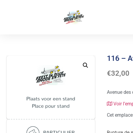
116 – A
€
32,00
Avenue des 
Voir l’em
Cet emplacem
Rupture de 