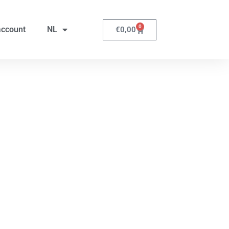
0
account
NL
€
0,00