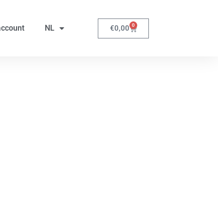
0
account
NL
€
0,00