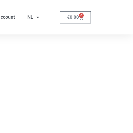
0
account
NL
€
0,00