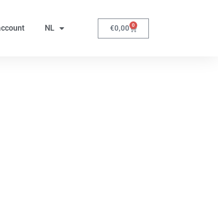
0
account
NL
€
0,00