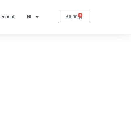
0
account
NL
€
0,00