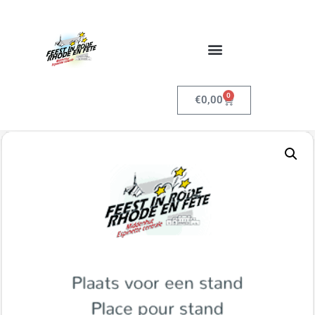
0
€
0,00