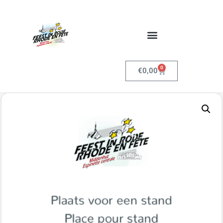
0
€
0,00