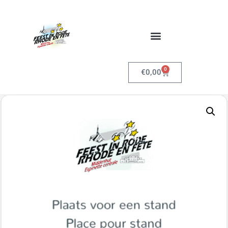
0
€
0,00