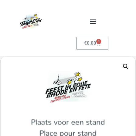
0
€
0,00