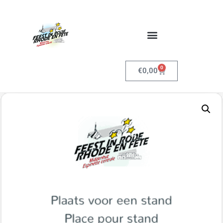
0
€
0,00