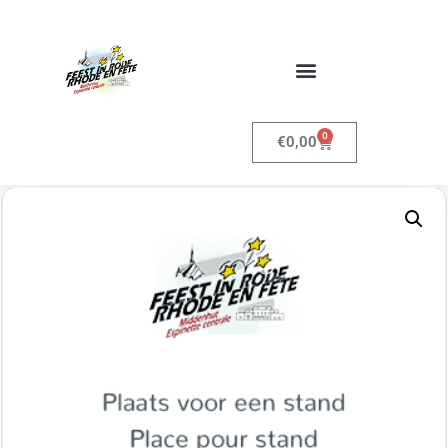
0
€
0,00