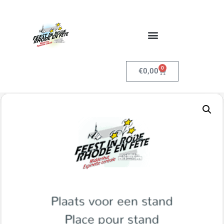
0
€
0,00