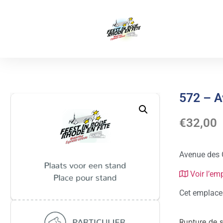
572 – A
€
32,00
Avenue des 
Voir l’em
Cet emplacem
Rupture de 