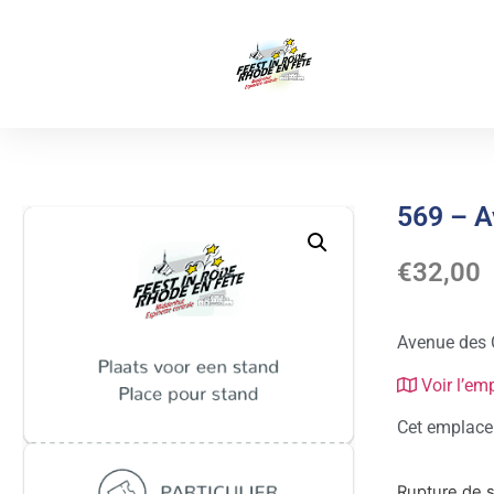
569 – A
€
32,00
Avenue des 
Voir l’em
Cet emplacem
Rupture de 