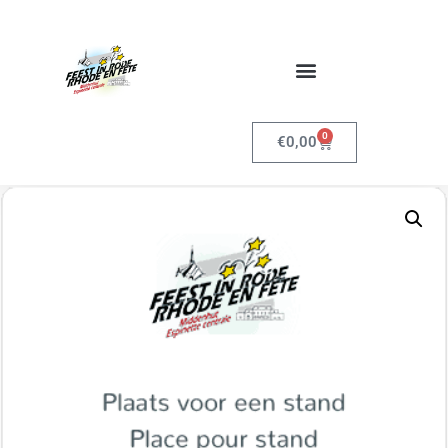
0
€
0,00