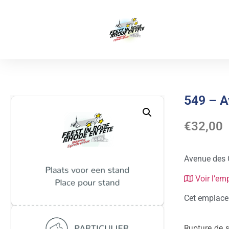
549 – A
€
32,00
Avenue des 
Voir l’em
Cet emplacem
Rupture de 