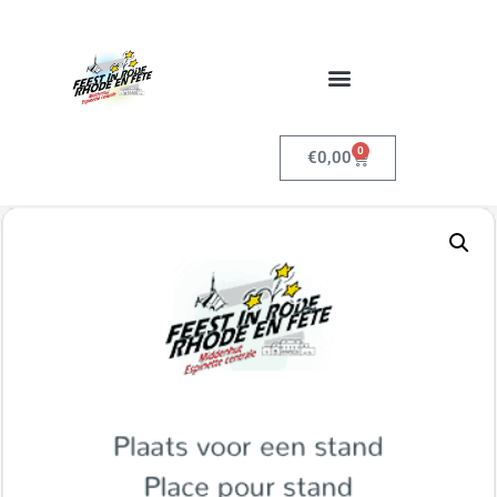
0
€
0,00