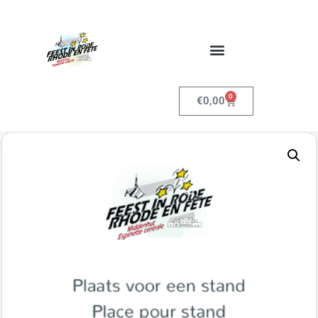
0
€
0,00