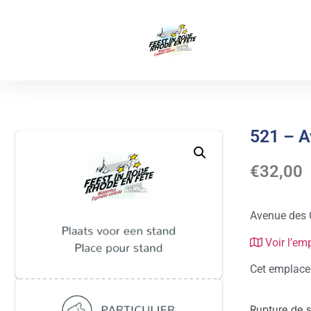
521 – A
€
32,00
Avenue des 
Voir l’em
Cet emplacem
Rupture de 