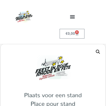
0
€
0,00