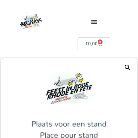
0
€
0,00