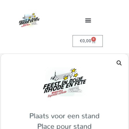
0
€
0,00