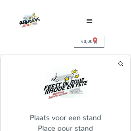
0
€
0,00