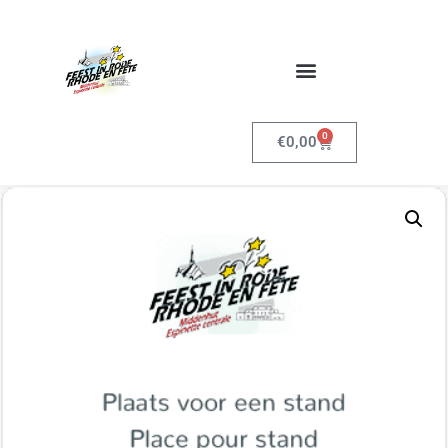
0
€
0,00