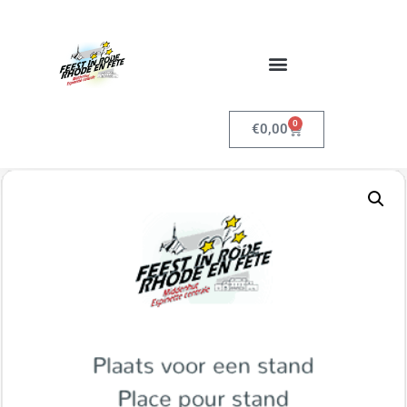
0
€
0,00