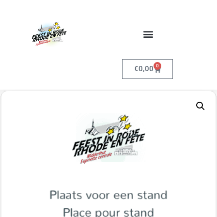
0
€
0,00